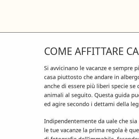
S
S
S
k
k
k
i
i
i
p
p
p
t
t
t
COME AFFITTARE CA
o
o
o
m
p
f
a
r
o
Si avvicinano le vacanze e sempre pi
i
i
o
casa piuttosto che andare in albergo
n
m
t
anche di essere più liberi specie se 
c
a
e
animali al seguito. Questa guida può
o
r
r
ed agire secondo i dettami della leg
n
y
Indipendentemente da uale che sia i
t
s
le tue vacanze la prima regola è qu
e
i