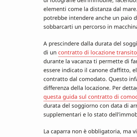
di fotografie dell’immobile, facendos
n
d
elementi come la distanza dal mare. 
t
e
potrebbe intendere anche un paio di 
b
sobbarcarti un percorso in macchin
a
r
A prescindere dalla durata del soggi
di un
contratto di locazione transito
durante la vacanza ti permette di far 
essere indicato il canone d’affitto,
contratto dal comodato. Questo infat
differenza della locazione. Per dett
questa guida sul contratto di como
durata del soggiorno con data di arr
supplementari e lo stato dell’immob
La caparra non è obbligatoria, ma vi