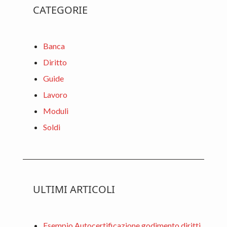
Primary
o
n
vi
CATEGORIE
o
di
Sidebar
k
Banca
Diritto
Guide
Lavoro
Moduli
Soldi
ULTIMI ARTICOLI
Esempio Autocertificazione godimento diritti