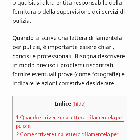
n
d
o qualsiasi altra entità responsabile della
t
e
fornitura o della supervisione dei servizi di
b
pulizia.
a
r
Quando si scrive una lettera di lamentela
per pulizie, è importante essere chiari,
concisi e professionali. Bisogna descrivere
in modo preciso i problemi riscontrati,
fornire eventuali prove (come fotografie) e
indicare le azioni correttive desiderate.
Indice
[
hide
]
1
Quando scrivere una lettera di lamentela per
pulizie
2
Come scrivere una lettera di lamentela per