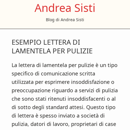
Andrea Sisti
S
S
S
k
k
k
Blog di Andrea Sisti
i
i
i
p
p
p
t
t
t
ESEMPIO LETTERA DI
o
o
o
LAMENTELA PER PULIZIE
m
p
f
a
r
o
La lettera di lamentela per pulizie è un tipo
i
i
o
specifico di comunicazione scritta
n
m
t
utilizzata per esprimere insoddisfazione o
c
a
e
preoccupazione riguardo a servizi di pulizia
o
r
r
che sono stati ritenuti insoddisfacenti o al
n
y
di sotto degli standard attesi. Questo tipo
t
s
di lettera è spesso inviato a società di
e
i
pulizia, datori di lavoro, proprietari di case