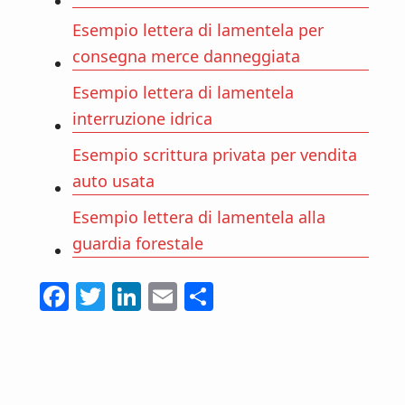
Esempio lettera di lamentela per
consegna merce danneggiata
Esempio lettera di lamentela
interruzione idrica
Esempio scrittura privata per vendita
auto usata
Esempio lettera di lamentela alla
guardia forestale
F
T
Li
E
C
ac
w
n
m
o
e
itt
ke
ai
n
b
er
dI
l
di