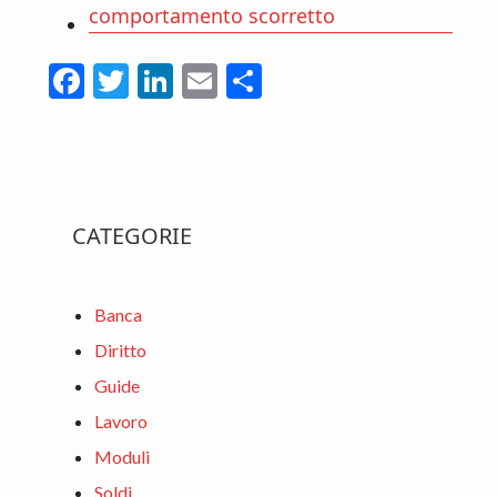
comportamento scorretto
F
T
Li
E
C
ac
w
n
m
o
e
itt
ke
ai
n
b
er
dI
l
di
Primary
o
n
vi
CATEGORIE
o
di
Sidebar
k
Banca
Diritto
Guide
Lavoro
Moduli
Soldi