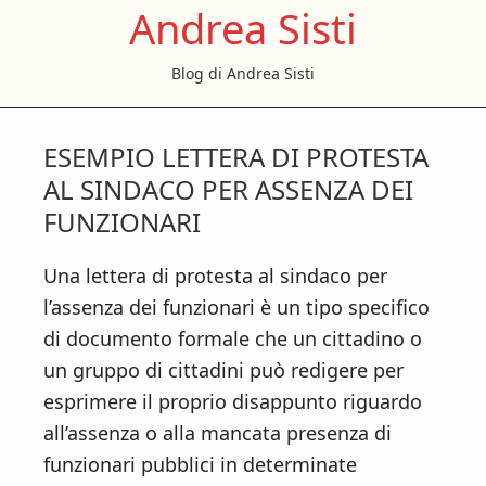
Andrea Sisti
S
S
S
k
k
k
Blog di Andrea Sisti
i
i
i
p
p
p
t
t
t
ESEMPIO LETTERA DI PROTESTA
o
o
o
AL SINDACO PER ASSENZA DEI
m
p
f
FUNZIONARI
a
r
o
i
i
o
Una lettera di protesta al sindaco per
n
m
t
l’assenza dei funzionari è un tipo specifico
c
a
e
di documento formale che un cittadino o
o
r
r
un gruppo di cittadini può redigere per
n
y
esprimere il proprio disappunto riguardo
t
s
all’assenza o alla mancata presenza di
e
i
funzionari pubblici in determinate