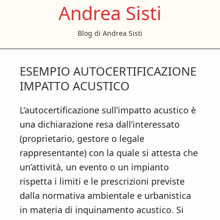
Andrea Sisti
S
S
S
k
k
k
Blog di Andrea Sisti
i
i
i
p
p
p
t
t
t
ESEMPIO AUTOCERTIFICAZIONE
o
o
o
IMPATTO ACUSTICO​
m
p
f
a
r
o
L’autocertificazione sull’impatto acustico è
i
i
o
una dichiarazione resa dall’interessato
n
m
t
(proprietario, gestore o legale
c
a
e
rappresentante) con la quale si attesta che
o
r
r
un’attività, un evento o un impianto
n
y
rispetta i limiti e le prescrizioni previste
t
s
dalla normativa ambientale e urbanistica
e
i
in materia di inquinamento acustico. Si