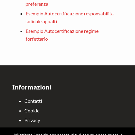
preferenza
Esempio Autocertificazione responsabilita
solidale appalti
Esempio Autocertificazione regime
forfettario
Footer
Informazioni
Contatti
Cookie
Privacy