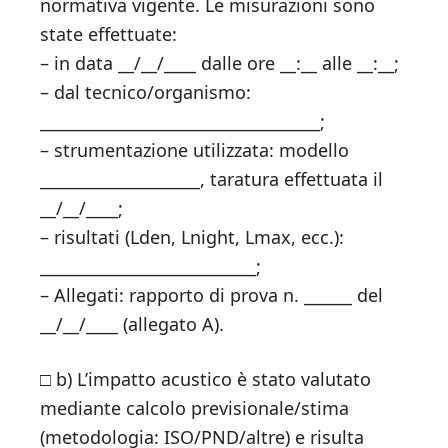
normativa vigente. Le misurazioni sono
state effettuate:
– in data __/__/____ dalle ore __:__ alle __:__;
– dal tecnico/organismo:
___________________________________;
– strumentazione utilizzata: modello
____________________, taratura effettuata il
__/__/____;
– risultati (Lden, Lnight, Lmax, ecc.):
___________________________;
– Allegati: rapporto di prova n. ______ del
__/__/____ (allegato A).
□ b) L’impatto acustico è stato valutato
mediante calcolo previsionale/stima
(metodologia: ISO/PND/altre) e risulta