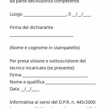
da parte dell’Autorità competente.
Luogo ______________________, lì __/__/____
Firma del dichiarante
_________________________________
(Nome e cognome in stampatello)
Per presa visione e sottoscrizione del
tecnico incaricato (se presente):
Firma __________________________________
Nome e qualifica __________________________
Data __/__/____
Informativa ai sensi del D.P.R. n. 445/2000: