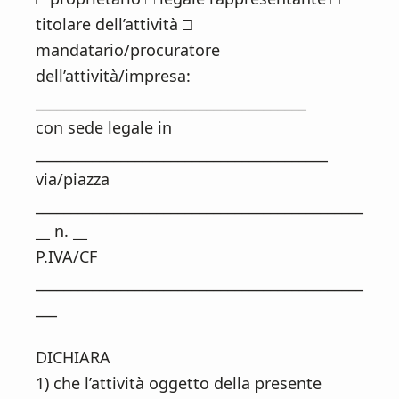
titolare dell’attività □
mandatario/procuratore
dell’attività/impresa:
______________________________________
con sede legale in
_________________________________________
via/piazza
______________________________________________
__ n. __
P.IVA/CF
______________________________________________
___
DICHIARA
1) che l’attività oggetto della presente