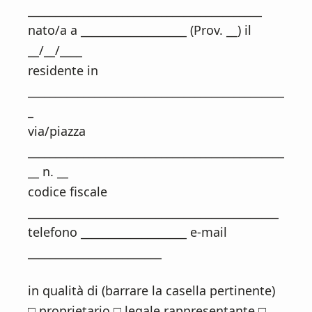
__________________________________________
nato/a a ___________________ (Prov. __) il
__/__/____
residente in
______________________________________________
_
via/piazza
______________________________________________
__ n. __
codice fiscale
_____________________________________________
telefono ___________________ e-mail
________________________
in qualità di (barrare la casella pertinente)
□ proprietario □ legale rappresentante □