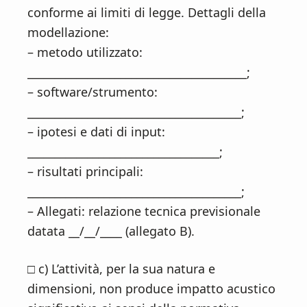
conforme ai limiti di legge. Dettagli della
modellazione:
– metodo utilizzato:
________________________________________;
– software/strumento:
_______________________________________;
– ipotesi e dati di input:
___________________________________;
– risultati principali:
_______________________________________;
– Allegati: relazione tecnica previsionale
datata __/__/____ (allegato B).
□ c) L’attività, per la sua natura e
dimensioni, non produce impatto acustico