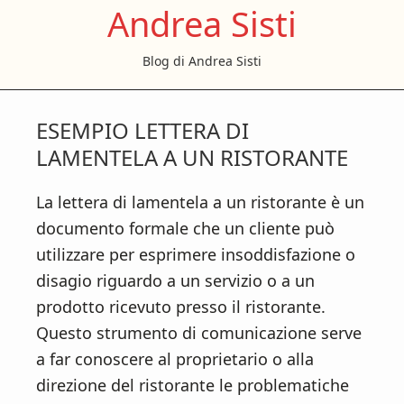
Andrea Sisti
S
S
S
k
k
k
Blog di Andrea Sisti
i
i
i
p
p
p
t
t
t
ESEMPIO LETTERA DI
o
o
o
LAMENTELA A UN RISTORANTE
m
p
f
a
r
o
La lettera di lamentela a un ristorante è un
i
i
o
documento formale che un cliente può
n
m
t
utilizzare per esprimere insoddisfazione o
c
a
e
disagio riguardo a un servizio o a un
o
r
r
prodotto ricevuto presso il ristorante.
n
y
Questo strumento di comunicazione serve
t
s
a far conoscere al proprietario o alla
e
i
direzione del ristorante le problematiche