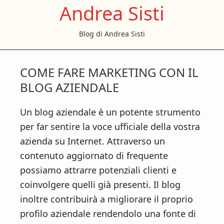
Andrea Sisti
S
S
S
k
k
k
Blog di Andrea Sisti
i
i
i
p
p
p
t
t
t
COME FARE MARKETING CON IL
o
o
o
BLOG AZIENDALE
m
p
f
a
r
o
Un blog aziendale è un potente strumento
i
i
o
per far sentire la voce ufficiale della vostra
n
m
t
azienda su Internet. Attraverso un
c
a
e
contenuto aggiornato di frequente
o
r
r
possiamo attrarre potenziali clienti e
n
y
coinvolgere quelli già presenti. Il blog
t
s
inoltre contribuirà a migliorare il proprio
e
i
profilo aziendale rendendolo una fonte di