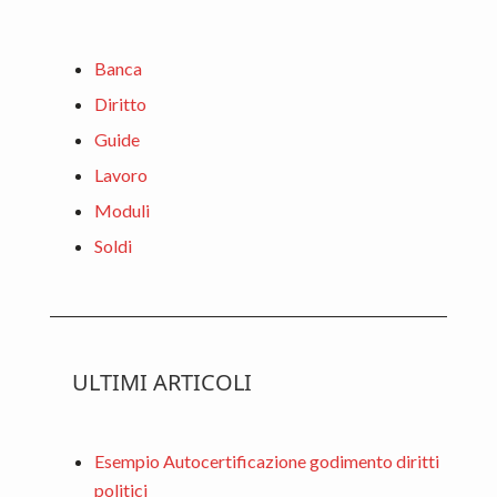
o
di
Sidebar
k
Banca
Diritto
Guide
Lavoro
Moduli
Soldi
ULTIMI ARTICOLI
Esempio Autocertificazione godimento diritti
politici