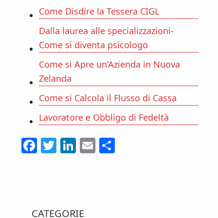
Come Disdire la Tessera CIGL
Dalla laurea alle specializzazioni-
Come si diventa psicologo
Come si Apre un’Azienda in Nuova
Zelanda
Come si Calcola il Flusso di Cassa
Lavoratore e Obbligo di Fedeltà
F
T
Li
E
C
ac
w
n
m
o
e
itt
ke
ai
n
b
er
dI
l
di
Primary
o
n
vi
CATEGORIE