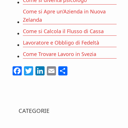
Come si diventa psicologo
Come si Apre un’Azienda in Nuova
Zelanda
Come si Calcola il Flusso di Cassa
Lavoratore e Obbligo di Fedeltà
Come Trovare Lavoro in Svezia
F
T
Li
E
C
ac
w
n
m
o
e
itt
ke
ai
n
b
er
dI
l
di
Primary
o
n
vi
CATEGORIE
o
di
Sidebar
k