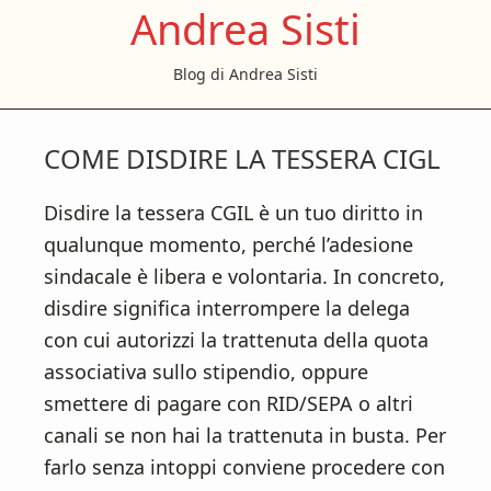
Andrea Sisti
S
S
S
k
k
k
Blog di Andrea Sisti
i
i
i
p
p
p
t
t
t
COME DISDIRE LA TESSERA CIGL
o
o
o
m
p
f
Disdire la tessera CGIL è un tuo diritto in
a
r
o
qualunque momento, perché l’adesione
i
i
o
sindacale è libera e volontaria. In concreto,
n
m
t
disdire significa interrompere la delega
c
a
e
con cui autorizzi la trattenuta della quota
o
r
r
associativa sullo stipendio, oppure
n
y
smettere di pagare con RID/SEPA o altri
t
s
canali se non hai la trattenuta in busta. Per
e
i
farlo senza intoppi conviene procedere con