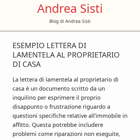
Andrea Sisti
S
S
S
k
k
k
Blog di Andrea Sisti
i
i
i
p
p
p
t
t
t
ESEMPIO LETTERA DI
o
o
o
LAMENTELA AL PROPRIETARIO
m
p
f
DI CASA
a
r
o
i
i
o
La lettera di lamentela al proprietario di
n
m
t
casa è un documento scritto da un
c
a
e
inquilino per esprimere il proprio
o
r
r
disappunto o frustrazione riguardo a
n
y
questioni specifiche relative all’immobile in
t
s
affitto. Questa potrebbe includere
e
i
problemi come riparazioni non eseguite,