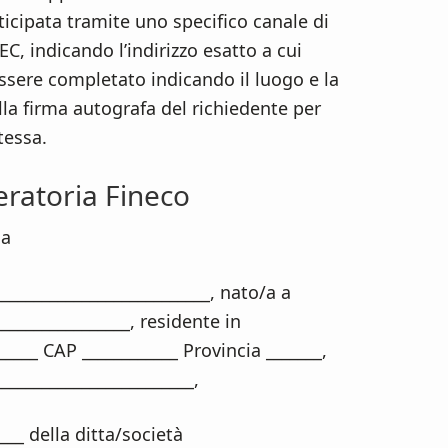
ticipata tramite uno specifico canale di
C, indicando l’indirizzo esatto a cui
essere completato indicando il luogo e la
la firma autografa del richiedente per
tessa.
eratoria Fineco
ia
___________________________, nato/a a
_________________, residente in
_____ CAP ____________ Provincia _______,
________________________,
____ della ditta/società