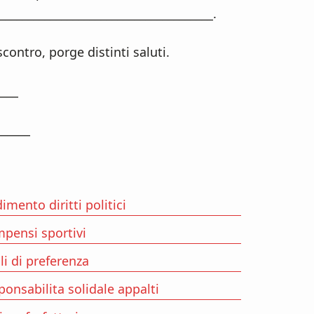
_____________________________________.
scontro, porge distinti saluti.
____
______
mento diritti politici
pensi sportivi
li di preferenza
onsabilita solidale appalti