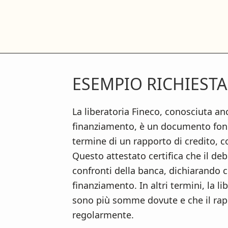
S
S
S
k
k
k
i
i
i
p
p
p
t
t
t
ESEMPIO RICHIESTA
o
o
o
m
p
f
a
r
o
La liberatoria Fineco, conosciuta an
i
i
o
finanziamento, è un documento fond
n
m
t
termine di un rapporto di credito, 
c
a
e
Questo attestato certifica che il deb
o
r
r
confronti della banca, dichiarando c
n
y
finanziamento. In altri termini, la li
t
s
sono più somme dovute e che il rapp
e
i
regolarmente.