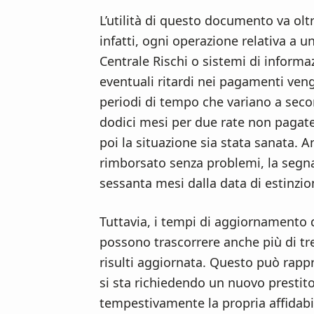
n
d
L’utilità di questo documento va ol
t
e
infatti, ogni operazione relativa a u
b
Centrale Rischi o sistemi di informa
a
eventuali ritardi nei pagamenti ven
r
periodi di tempo che variano a seco
dodici mesi per due rate non pagate
poi la situazione sia stata sanata. 
rimborsato senza problemi, la segnal
sessanta mesi dalla data di estinzion
Tuttavia, i tempi di aggiornamento
possono trascorrere anche più di tr
risulti aggiornata. Questo può rapp
si sta richiedendo un nuovo prestit
tempestivamente la propria affidabili