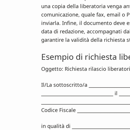
una copia della liberatoria venga an
comunicazione, quale fax, email o PE
inviarla. Infine, il documento deve 
data di redazione, accompagnati dal
garantire la validità della richiesta s
Esempio di richiesta lib
Oggetto: Richiesta rilascio liberator
Il/La sottoscritto/a _________________
_______________________________ il ____
______________________________________
Codice Fiscale _______________________
in qualità di ________________________