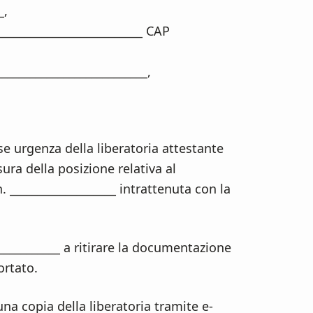
_,
__________________________ CAP
__________________________,
ese urgenza della liberatoria attestante
sura della posizione relativa al
 ___________________ intrattenuta con la
_____________ a ritirare la documentazione
ortato.
 una copia della liberatoria tramite e-