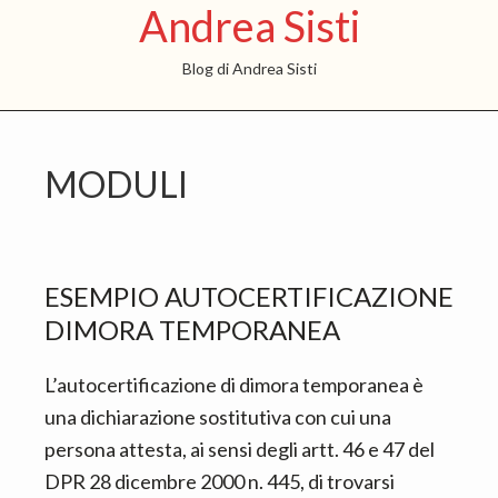
Andrea Sisti
S
S
S
k
k
k
Blog di Andrea Sisti
i
i
i
p
p
p
t
t
t
MODULI
o
o
o
m
p
f
a
r
o
i
i
o
ESEMPIO AUTOCERTIFICAZIONE
n
m
t
DIMORA TEMPORANEA​
c
a
e
o
r
r
L’autocertificazione di dimora temporanea è
n
y
una dichiarazione sostitutiva con cui una
t
s
persona attesta, ai sensi degli artt. 46 e 47 del
e
i
DPR 28 dicembre 2000 n. 445, di trovarsi