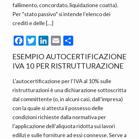
fallimento, concordato, liquidazione coatta).
Per “stato passivo” si intende l’elenco dei
crediti e delle […]
F
T
Li
E
C
ac
w
n
m
o
ESEMPIO AUTOCERTIFICAZIONE
e
itt
ke
ai
n
IVA 10 PER RISTRUTTURAZIONE​
b
er
dI
l
di
o
n
vi
L’autocertificazione per l’IVA al 10% sulle
o
di
ristrutturazioni è una dichiarazione sottoscritta
k
dal committente (o, in alcuni casi, dall’impresa)
con la quale si attesta il possesso delle
condizioni richieste dalla normativa per
l’applicazione dell’aliquota ridotta sui lavori
edilizi e sulle forniture ad essi connesse. Serve a