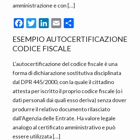
amministrazione e con […]
F
T
Li
E
C
ac
w
n
m
o
ESEMPIO AUTOCERTIFICAZIONE
e
itt
ke
ai
n
CODICE FISCALE​
b
er
dI
l
di
o
n
vi
L’autocertificazione del codice fiscale è una
o
di
forma di dichiarazione sostitutiva disciplinata
k
dal DPR 445/2000, con la quale il cittadino
attesta per iscritto il proprio codice fiscale (o i
dati personali dai quali esso deriva) senza dover
produrre il relativo documento rilasciato
dall’Agenzia delle Entrate. Ha valore legale
analogo al certificato amministrativo e può
essere utilizzata […]