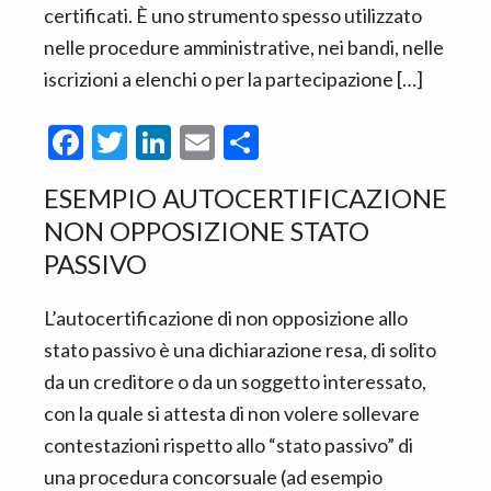
certificati. È uno strumento spesso utilizzato
nelle procedure amministrative, nei bandi, nelle
iscrizioni a elenchi o per la partecipazione […]
F
T
Li
E
C
ac
w
n
m
o
ESEMPIO AUTOCERTIFICAZIONE
e
itt
ke
ai
n
NON OPPOSIZIONE STATO
b
er
dI
l
di
PASSIVO​
o
n
vi
o
di
L’autocertificazione di non opposizione allo
k
stato passivo è una dichiarazione resa, di solito
da un creditore o da un soggetto interessato,
con la quale si attesta di non volere sollevare
contestazioni rispetto allo “stato passivo” di
una procedura concorsuale (ad esempio