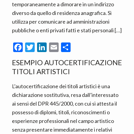
n
d
temporaneamente a dimorare in un indirizzo
t
e
diverso da quello di residenza anagrafica. Si
b
utilizza per comunicare ad amministrazioni
a
pubbliche o enti privati fatti e stati personali […]
r
F
T
Li
E
C
ac
w
n
m
o
ESEMPIO AUTOCERTIFICAZIONE
e
itt
ke
ai
n
TITOLI ARTISTICI​
b
er
dI
l
di
o
n
vi
L’autocertificazione dei titoli artistici è una
o
di
dichiarazione sostitutiva, resa dall’interessato
k
ai sensi del DPR 445/2000, con cui si attesta il
possesso di diplomi, titoli, riconoscimenti o
esperienze professionali nel campo artistico
senza presentare immediatamente i relativi