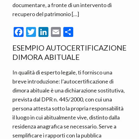
documentare, a fronte di un intervento di
recupero del patrimonio […]
F
T
Li
E
C
ac
w
n
m
o
ESEMPIO AUTOCERTIFICAZIONE
e
itt
ke
ai
n
DIMORA ABITUALE​
b
er
dI
l
di
o
n
vi
In qualità di esperto legale, ti fornisco una
o
di
breve introduzione: l’autocertificazione di
k
dimora abituale è una dichiarazione sostitutiva,
prevista dal DPR n. 445/2000, con cui una
persona attesta sotto la propria responsabilità
il luogo in cui abitualmente vive, distinto dalla
residenza anagrafica se necessario. Serve a
semplificare i rapporti con la pubblica