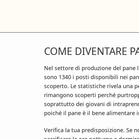
S
S
S
k
k
k
i
i
i
p
p
p
t
t
t
COME DIVENTARE PA
o
o
o
m
p
f
a
r
o
Nel settore di produzione del pane 
i
i
o
sono 1340 i posti disponibili nei pani
n
m
t
scoperto. Le statistiche rivela una 
c
a
e
rimangono scoperti perché purtroppo
o
r
r
soprattutto dei giovani di intraprend
n
y
poiché il pane è il bene alimentare
t
s
Verifica la tua predisposizione. Se no
e
i