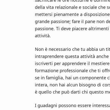
sacrificare le ore notturne e dormir
n
d
della vita relazionale e sociale che 
t
e
mettersi pienamente a disposizione 
b
grande passione; fare il pane non 
a
passione. Ti deve piacere altrimenti 
r
attività.
Non è necessario che tu abbia un tit
intraprendere questa attività anche 
iscriverti per apprendere il mestiere
formazione professionale che ti offr
se in famiglia, hai un componente ch
intera, non hai alcun bisogno di cors
è quello che può darti chi questo me
I guadagni possono essere interessa