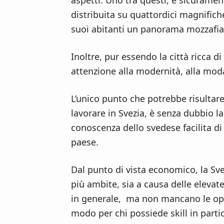
aspetti. Uno tra questi, è sicurament
n
d
distribuita su quattordici magnifiche
t
e
suoi abitanti un panorama mozzafia
b
a
Inoltre, pur essendo la città ricca di
r
attenzione alla modernità, alla moda
L’unico punto che potrebbe risultar
lavorare in Svezia, è senza dubbio l
conoscenza dello svedese facilita di
paese.
Dal punto di vista economico, la Sve
più ambite, sia a causa delle elevate
in generale, ma non mancano le oppor
modo per chi possiede skill in partico