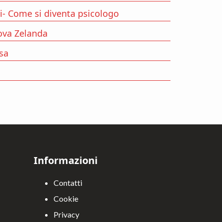
ni- Come si diventa psicologo
ova Zelanda
ssa
à
Informazioni
Contatti
Cookie
Privacy