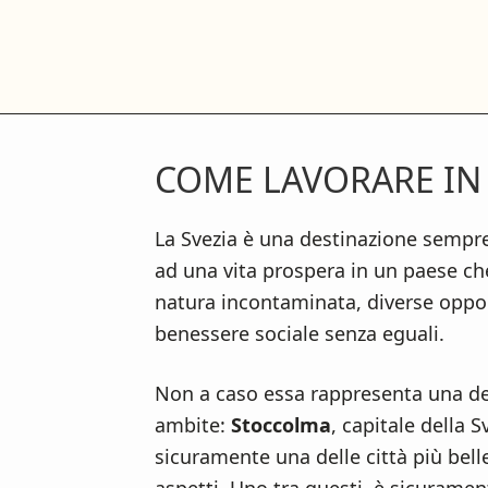
S
S
S
k
k
k
i
i
i
p
p
p
t
t
t
COME LAVORARE IN 
o
o
o
m
p
f
a
r
o
La Svezia è una destinazione sempr
i
i
o
ad una vita prospera in un paese che 
n
m
t
natura incontaminata, diverse opp
c
a
e
benessere sociale senza eguali.
o
r
r
Non a caso essa rappresenta una de
n
y
ambite:
Stoccolma
, capitale della 
t
s
sicuramente una delle città più bell
e
i