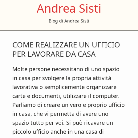
Andrea Sisti
S
S
S
k
k
k
Blog di Andrea Sisti
i
i
i
p
p
p
t
t
t
COME REALIZZARE UN UFFICIO
o
o
o
PER LAVORARE DA CASA
m
p
f
a
r
o
Molte persone necessitano di uno spazio
i
i
o
in casa per svolgere la propria attività
n
m
t
lavorativa o semplicemente organizzare
c
a
e
carte e documenti, utilizzare il computer.
o
r
r
Parliamo di creare un vero e proprio ufficio
n
y
in casa, che vi permetta di avere uno
t
s
spazio tutto per voi. Si può ricavare un
e
i
piccolo ufficio anche in una casa di