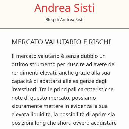
Andrea Sisti
S
S
S
k
k
k
Blog di Andrea Sisti
i
i
i
p
p
p
t
t
t
MERCATO VALUTARIO E RISCHI
o
o
o
m
p
f
Il mercato valutario è senza dubbio un
a
r
o
ottimo strumento per riuscire ad avere dei
i
i
o
rendimenti elevati, anche grazie alla sua
n
m
t
capacità di adattarsi alle esigenze degli
c
a
e
investitori. Tra le principali caratteristiche
o
r
r
note di questo mercato, possiamo
n
y
sicuramente mettere in evidenza la sua
t
s
elevata liquidità, la possibilità di aprire sia
e
i
posizioni long che short, ovvero acquistare