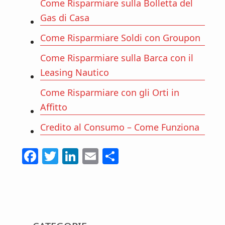
Come Risparmiare sulla Bolletta del
Gas di Casa
Come Risparmiare Soldi con Groupon
Come Risparmiare sulla Barca con il
Leasing Nautico
Come Risparmiare con gli Orti in
Affitto
Credito al Consumo – Come Funziona
F
T
Li
E
C
ac
w
n
m
o
e
itt
ke
ai
n
b
er
dI
l
di
Primary
o
n
vi