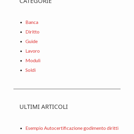
CATEGORIE
o
di
Sidebar
k
Banca
Diritto
Guide
Lavoro
Moduli
Soldi
ULTIMI ARTICOLI
Esempio Autocertificazione godimento diritti