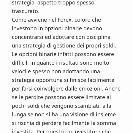
n
d
strategia, aspetto troppo spesso
t
e
trascurato.
b
Come avviene nel Forex, coloro che
a
investono in opzioni binarie devono
r
concentrarsi ed adottare con disciplina
una strategia di gestione dei propri soldi.
Le opzioni binarie infatti possono essere
difficili in quanto i risultati sono molto
veloci e spesso non adottando una
strategia opportuna si finisce facilmente
per farsi coinvolgere dalle emozioni. Anche
se le perdite possono essere limitate ai
pochi soldi che vengono scambiati, alla
lunga se non si ha una visione di insieme
si rischia di perdere facilmente la somma
investita. Per questo un investitore che