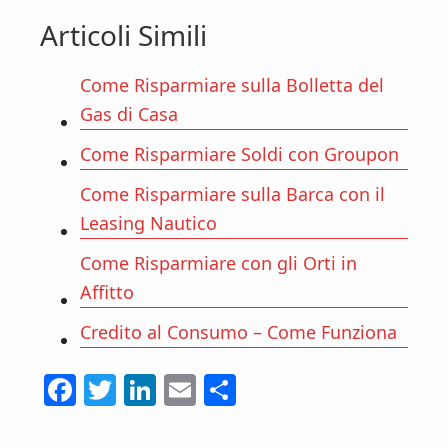
Articoli Simili
Come Risparmiare sulla Bolletta del
Gas di Casa
Come Risparmiare Soldi con Groupon
Come Risparmiare sulla Barca con il
Leasing Nautico
Come Risparmiare con gli Orti in
Affitto
Credito al Consumo – Come Funziona
F
T
Li
E
C
ac
w
n
m
o