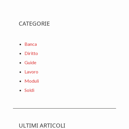
e
itt
ke
ai
n
b
er
dI
l
di
Primary
o
n
vi
CATEGORIE
o
di
Sidebar
k
Banca
Diritto
Guide
Lavoro
Moduli
Soldi
ULTIMI ARTICOLI