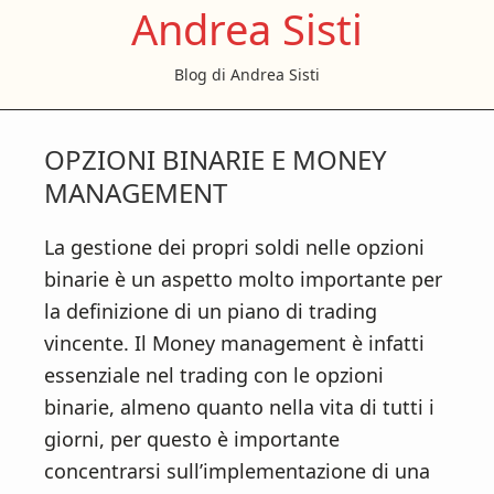
Andrea Sisti
S
S
S
k
k
k
Blog di Andrea Sisti
i
i
i
p
p
p
t
t
t
OPZIONI BINARIE E MONEY
o
o
o
MANAGEMENT
m
p
f
a
r
o
La gestione dei propri soldi nelle opzioni
i
i
o
binarie è un aspetto molto importante per
n
m
t
la definizione di un piano di trading
c
a
e
vincente. Il Money management è infatti
o
r
r
essenziale nel trading con le opzioni
n
y
binarie, almeno quanto nella vita di tutti i
t
s
giorni, per questo è importante
e
i
concentrarsi sull’implementazione di una