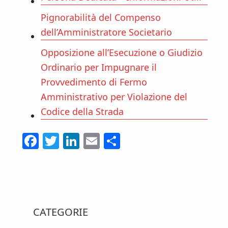
Pignorabilità del Compenso
dell’Amministratore Societario
Opposizione all’Esecuzione o Giudizio
Ordinario per Impugnare il
Provvedimento di Fermo
Amministrativo per Violazione del
Codice della Strada
F
T
Li
E
C
ac
w
n
m
o
e
itt
ke
ai
n
b
er
dI
l
di
Primary
o
n
vi
CATEGORIE
o
di
Sidebar