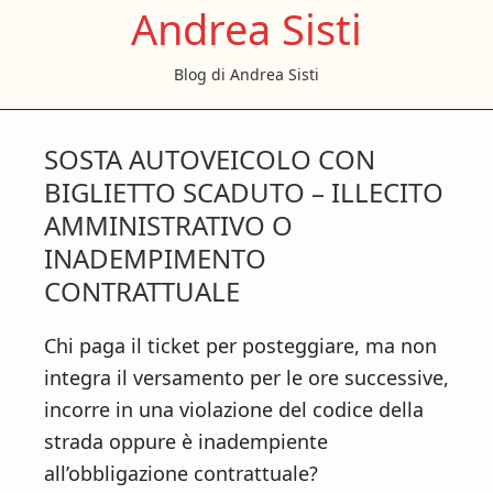
Andrea Sisti
S
S
S
k
k
k
Blog di Andrea Sisti
i
i
i
p
p
p
t
t
t
SOSTA AUTOVEICOLO CON
o
o
o
BIGLIETTO SCADUTO – ILLECITO
m
p
f
AMMINISTRATIVO O
a
r
o
INADEMPIMENTO
i
i
o
CONTRATTUALE
n
m
t
c
a
e
Chi paga il ticket per posteggiare, ma non
o
r
r
integra il versamento per le ore successive,
n
y
incorre in una violazione del codice della
t
s
strada oppure è inadempiente
e
i
all’obbligazione contrattuale?